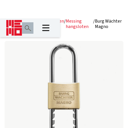
Home
/
Producten
/
Hangsloten
/
Messing
/
Burg Wächter
hangsloten
Magno