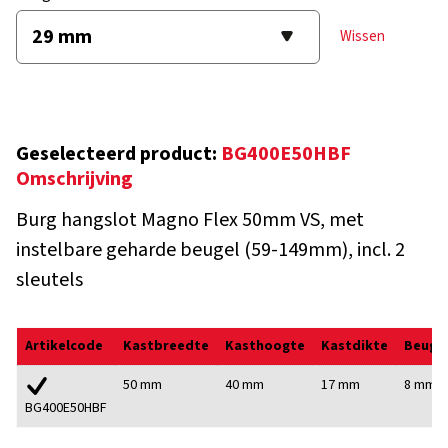
Wissen
Geselecteerd product:
BG400E50HBF
Omschrijving
Burg hangslot Magno Flex 50mm VS, met
instelbare geharde beugel (59-149mm), incl. 2
sleutels
Artikelcode
Kastbreedte
Kasthoogte
Kastdikte
Beuge
50 mm
40 mm
17 mm
8 mm
BG400E50HBF