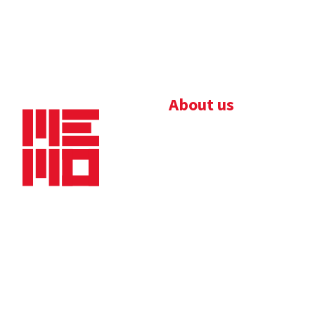
About us
Bedrijfsbrochure
Nieuws
Downloads
Vacatures
Algemene
Maaskade 20, 5347 KD
voorwaarden
Oss
Tel.
+31 (0)412 632 032
E-mail
info@memo-oss.nl
K.v.K.: 16082740