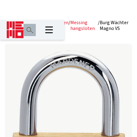
Home
/
Producten
/
Hangsloten
/
Messing
/
Burg Wächter
hangsloten
Magno VS