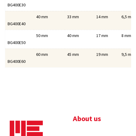
BG400E30
40 mm
33 mm
14 mm
6,5 mm
BG400E40
50 mm
40 mm
17 mm
8 mm
BG400E50
60 mm
45 mm
19 mm
9,5 mm
BG400E60
About us
Bedrijfsbrochure