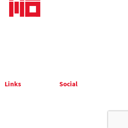
Nieuws
Downloads
Vacatures
Algemene
Maaskade 20, 5347 KD
voorwaarden
Oss
Tel.
+31 (0)412 632 032
E-mail
info@memo-oss.nl
K.v.K.: 16082740
Links
Social
Komelon
LinkedIn
Nedo