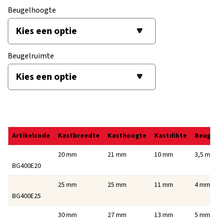
Beugelhoogte
Beugelruimte
Artikelcode
Kastbreedte
Kasthoogte
Kastdikte
Beugel
20 mm
21 mm
10 mm
3,5 mm
BG400E20
25 mm
25 mm
11 mm
4 mm
BG400E25
30 mm
27 mm
13 mm
5 mm