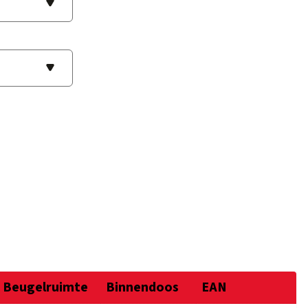
Beugelruimte
Binnendoos
EAN