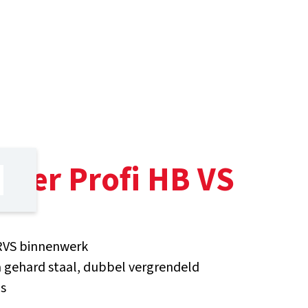
hter Profi HB VS
RVS binnenwerk
a gehard staal, dubbel vergrendeld
ls