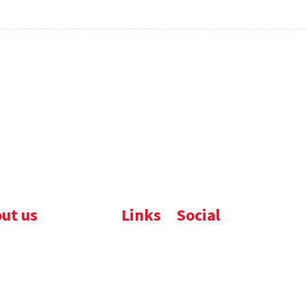
ut us
Links
Social
ijfsbrochure
Komelon
LinkedIn
uws
Nedo
nloads
atures