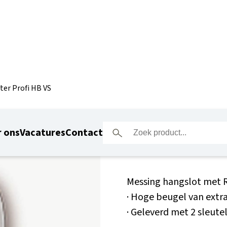
er Profi HB VS
Burg Wäc
 ons
Vacatures
Contact
Messing hangslot met 
· Hoge beugel van extr
· Geleverd met 2 sleute