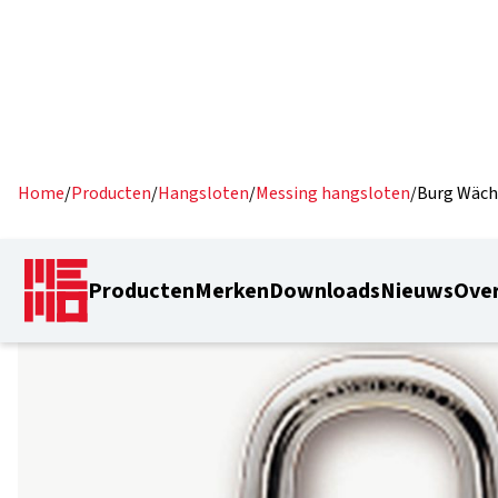
Home
/
Producten
/
Hangsloten
/
Messing hangsloten
/
Burg Wächt
Producten
Merken
Downloads
Nieuws
Over