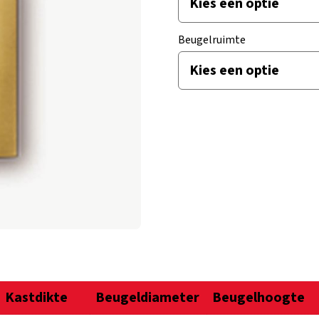
Beugelruimte
Kastdikte
Beugeldiameter
Beugelhoogte