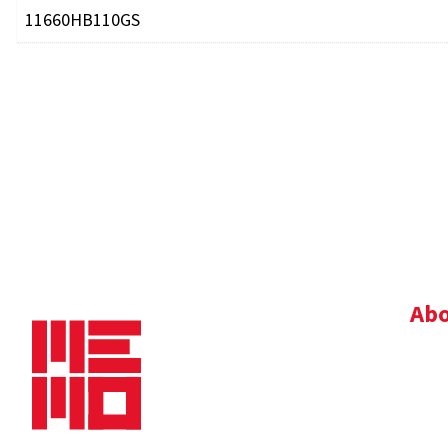
11660HB110GS
Abo
Bedr
Nie
Dow
Vac