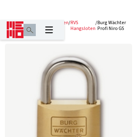
Home
/
Producten
/
Hangsloten
/
RVS
/
Burg Wächter
Hangsloten
Profi Niro GS