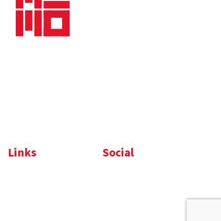
Bedrijfsbrochure
Nieuws
Downloads
Vacatures
Algemene
Maaskade 20, 5347 KD
voorwaarden
Oss
Tel.
+31 (0)412 632 032
E-mail
info@memo-oss.nl
K.v.K.: 16082740
Links
Social
Komelon
LinkedIn
Nedo