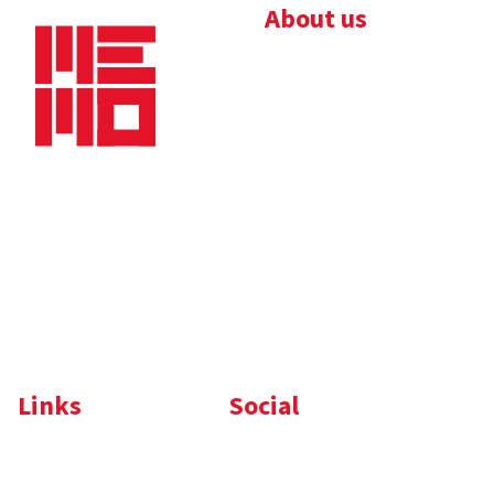
About us
Bedrijfsbrochure
Nieuws
Downloads
Vacatures
Algemene
Maaskade 20, 5347 KD
voorwaarden
Oss
Tel.
+31 (0)412 632 032
E-mail
info@memo-oss.nl
K.v.K.: 16082740
Links
Social
Komelon
LinkedIn
Nedo