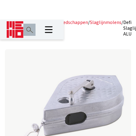
Home
/
Producten
/
Meetgereedschappen
/
Slaglijnmolens
/
Defi
Slagl
ALU