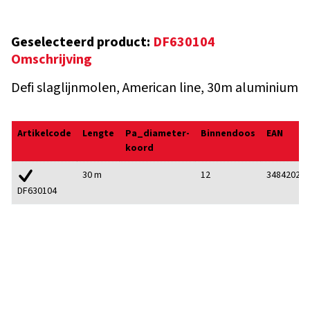
Geselecteerd product:
DF630104
Omschrijving
Defi slaglijnmolen, American line, 30m aluminium
Artikelcode
Lengte
Pa_diameter-
Binnendoos
EAN
koord
30 m
12
348420229
DF630104