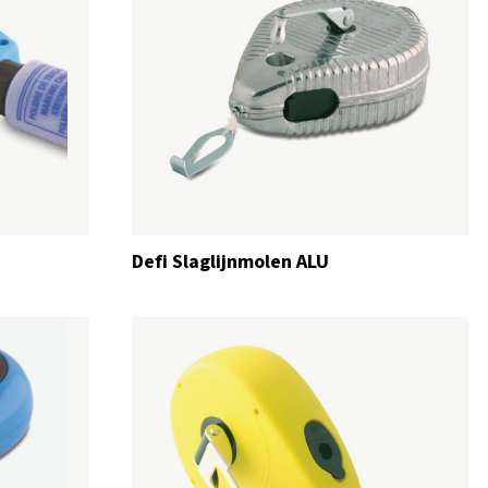
Defi Slaglijnmolen ALU