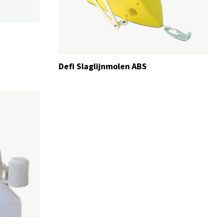
Defi Slaglijnmolen ABS