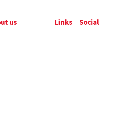
ut us
Links
Social
ijfsbrochure
Komelon
LinkedIn
uws
Nedo
nloads
atures
emene voorwaarden