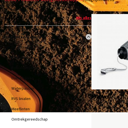
Filter
Wis alles
Meetgereedschappen
Meetbanden
Peillinten
Rolbandmaten
Duimstokken
Waterpassen
Stanley
RVS linialen
Meetlinten
Omtrekgereedschap