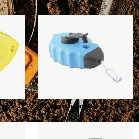
Defi Slaglijnmolen ABS