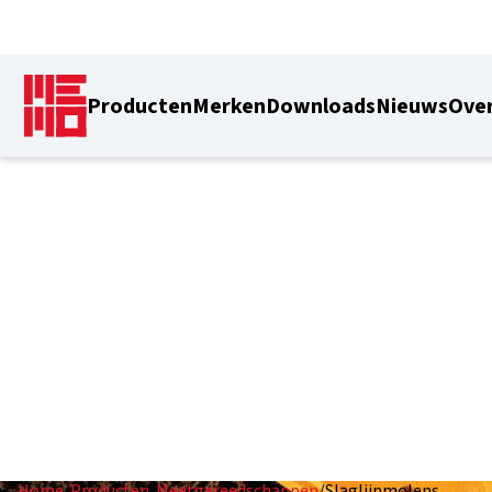
Producten
Merken
Downloads
Nieuws
Over
Slaglijnmolens
Home
/
Producten
/
Meetgereedschappen
/
Slaglijnmolens