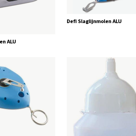
Defi Slaglijnmolen ALU
len ALU