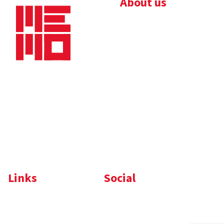
About us
Bedrijfsbrochure
Nieuws
Downloads
Vacatures
Algemene
Maaskade 20, 5347 KD
voorwaarden
Oss
Tel.
+31 (0)412 632 032
E-mail
info@memo-oss.nl
K.v.K.: 16082740
Links
Social
Komelon
LinkedIn
Nedo