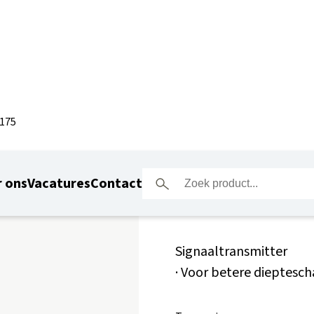
A175
Leica DA
 ons
Vacatures
Contact
Signaaltransmitter
· Voor betere dieptesc