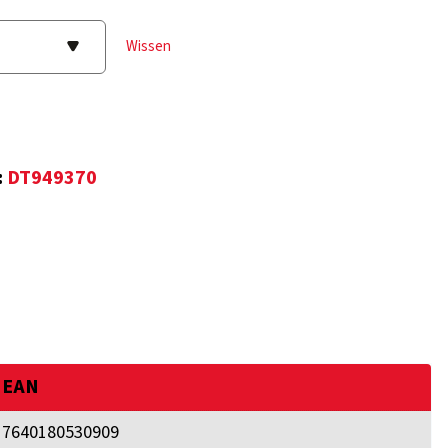
Wissen
:
DT949370
EAN
7640180530909