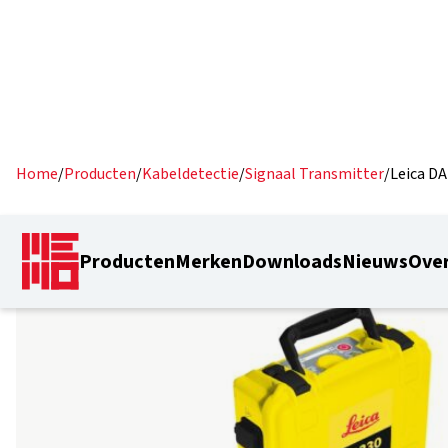
Home
/
Producten
/
Kabeldetectie
/
Signaal Transmitter
/
Leica D
Producten
Merken
Downloads
Nieuws
Over