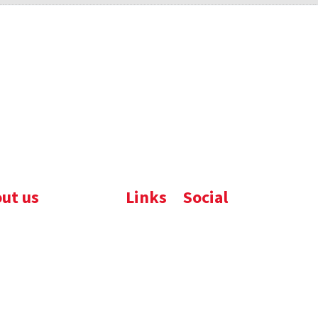
ut us
Links
Social
ijfsbrochure
Komelon
LinkedIn
uws
Nedo
nloads
atures
emene voorwaarden