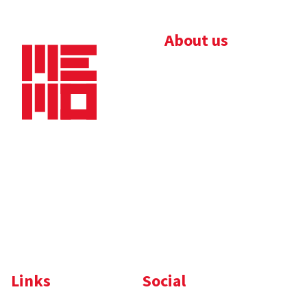
About us
Bedrijfsbrochure
Nieuws
Downloads
Vacatures
Algemene
Maaskade 20, 5347 KD
voorwaarden
Oss
Tel.
+31 (0)412 632 032
E-mail
info@memo-oss.nl
K.v.K.: 16082740
Links
Social