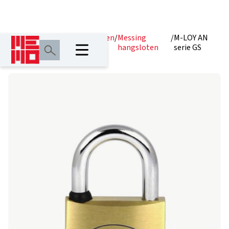
Home
/
Producten
/
Hangsloten
/
Messing
/
M-LOY AN
hangsloten
serie GS