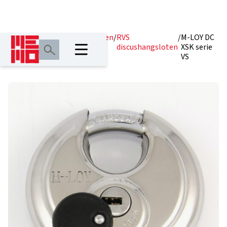
Home
/
Producten
/
Hangsloten
/
RVS
/
M-LOY DC
discushangsloten
XSK serie
VS