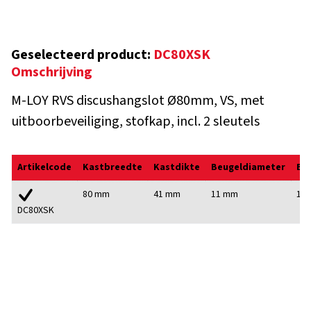
Geselecteerd product:
DC80XSK
Omschrijving
M-LOY RVS discushangslot Ø80mm, VS, met
uitboorbeveiliging, stofkap, incl. 2 sleutels
Artikelcode
Kastbreedte
Kastdikte
Beugeldiameter
Be
80 mm
41 mm
11 mm
17
DC80XSK