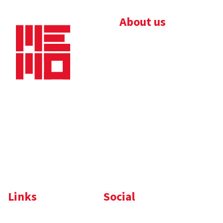
About us
Bedrijfsbrochure
Nieuws
Downloads
Vacatures
Algemene
Maaskade 20, 5347 KD
voorwaarden
Oss
Tel.
+31 (0)412 632 032
E-mail
info@memo-oss.nl
K.v.K.: 16082740
Links
Social
Komelon
LinkedIn