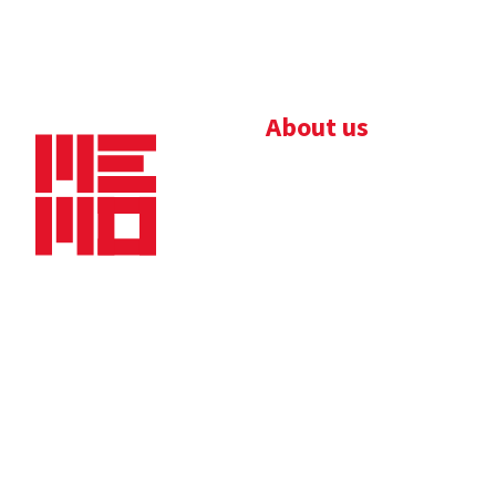
About us
Bedrijfsbrochure
Nieuws
Downloads
Vacatures
Algemene
Maaskade 20, 5347 KD
voorwaarden
Oss
Tel.
+31 (0)412 632 032
E-mail
info@memo-oss.nl
K.v.K.: 16082740