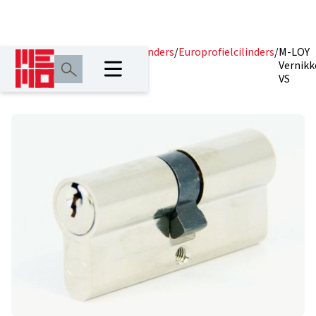
Home
/
Producten
/
Profielcilinders
/
Europrofielcilinders
/
M-LOY
Vernikk
VS