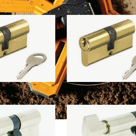
VS
M-LOY Messing GS