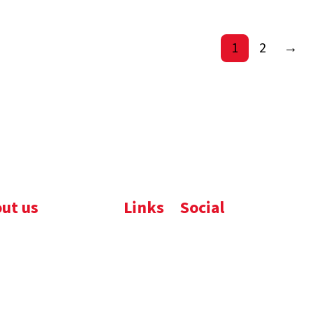
1
2
→
ut us
Links
Social
ijfsbrochure
Komelon
LinkedIn
uws
Nedo
nloads
atures