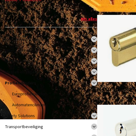
Filter
Wis alles
Meetgereedschappen
Lasergereedschappen
Hangsloten
Messen en zagen
Profielcilinders
M-LOY Messing 
Europrofielcilinders
Automatencilinders
Safety Solutions
Transportbeveiliging