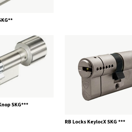
 SKG**
 Knop SKG***
RB Locks KeylocX SKG ***