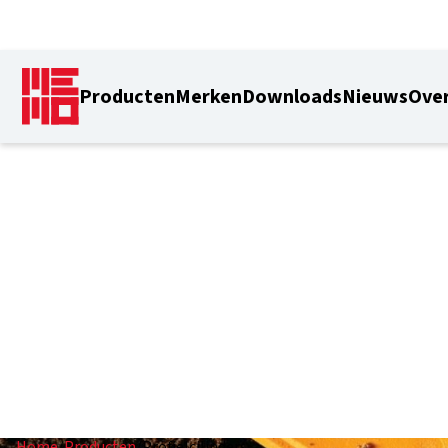
Producten
Merken
Downloads
Nieuws
Over
Profielcilinders
Home
/
Producten
/
Profielcilinders