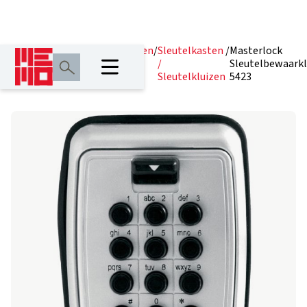
Home
/
Producten
/
Hangsloten
/
Sleutelkasten
/
Masterlock
/
Sleutelbewaarkl
Sleutelkluizen
5423