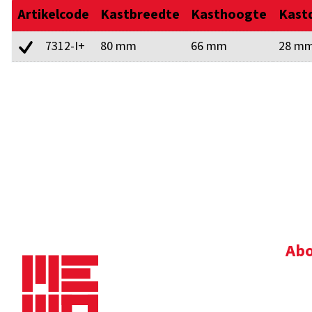
Artikelcode
Kastbreedte
Kasthoogte
Kast
7312-I+
80 mm
66 mm
28 m
Abo
Bedr
Nie