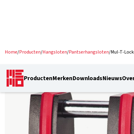
Home
/
Producten
/
Hangsloten
/
Pantserhangsloten
/
Mul-T-Lock
Producten
Merken
Downloads
Nieuws
Over