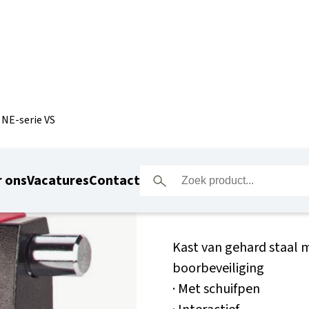
 NE-serie VS
Mul-T-Lo
 ons
Vacatures
Contact
Kast van gehard staal
boorbeveiliging
· Met schuifpen