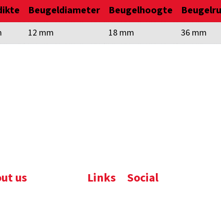
dikte
Beugeldiameter
Beugelhoogte
Beugelr
m
12 mm
18 mm
36 mm
ut us
Links
Social
ijfsbrochure
Komelon
LinkedIn
uws
Nedo