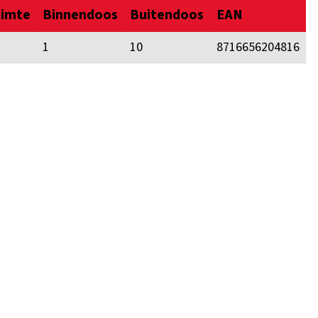
uimte
Binnendoos
Buitendoos
EAN
1
10
8716656204816