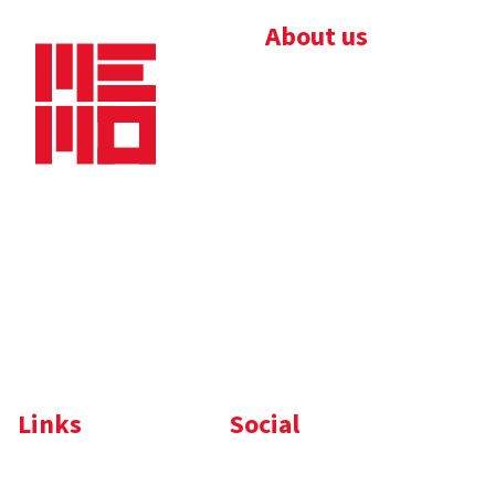
About us
Bedrijfsbrochure
Nieuws
Downloads
Vacatures
Algemene
Maaskade 20, 5347 KD
voorwaarden
Oss
Tel.
+31 (0)412 632 032
E-mail
info@memo-oss.nl
K.v.K.: 16082740
Links
Social
Komelon
LinkedIn