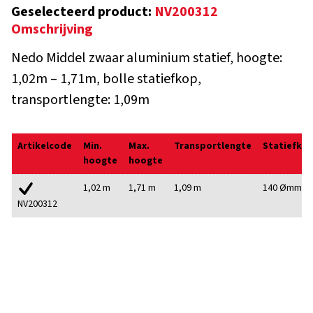
Geselecteerd product:
NV200312
Omschrijving
Nedo Middel zwaar aluminium statief, hoogte:
1,02m – 1,71m, bolle statiefkop,
transportlengte: 1,09m
Artikelcode
Min.
Max.
Transportlengte
Statiefko
hoogte
hoogte
1,02 m
1,71 m
1,09 m
140 Ømm
NV200312