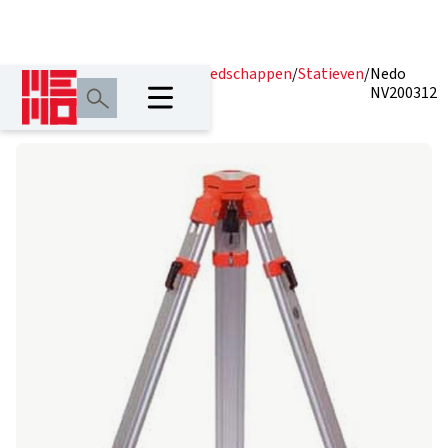
Home
/
Producten
/
Lasergereedschappen
/
Statieven
/
Nedo
NV200312