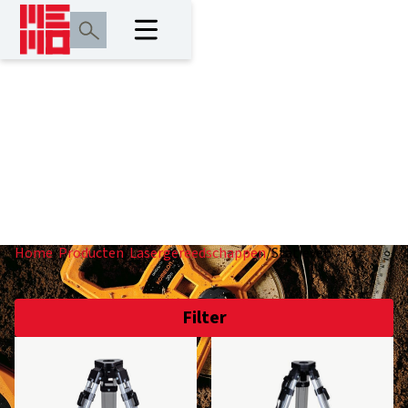
Statieven
Home
/
Producten
/
Lasergereedschappen
/
Statieven
Filter