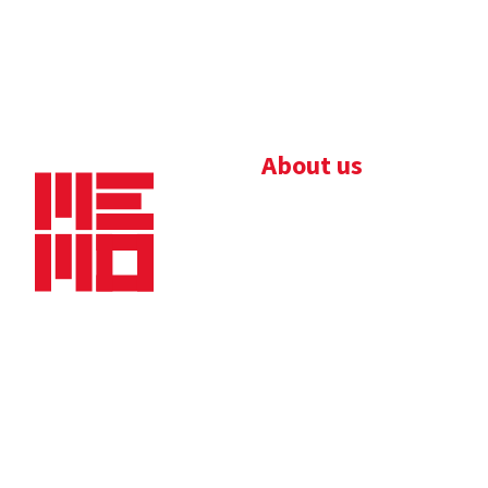
About us
Bedrijfsbrochure
Nieuws
Downloads
Vacatures
Algemene
Maaskade 20, 5347 KD
voorwaarden
Oss
Tel.
+31 (0)412 632 032
E-mail
info@memo-oss.nl
K.v.K.: 16082740