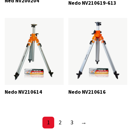
Ned NV200204
Nedo NV210619-613
Nedo NV210614
Nedo NV210616
1
2
3
→