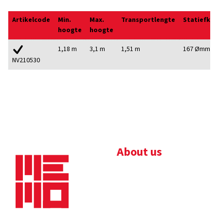
Artikelcode
Min.
Max.
Transportlengte
Statiefko
hoogte
hoogte
1,18 m
3,1 m
1,51 m
167 Ømm
NV210530
About us
Bedrijfsbrochure
Nieuws
Downloads
Vacatures