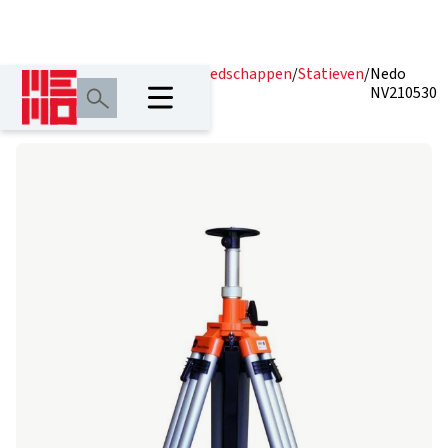
Home
/
Producten
/
Lasergereedschappen
/
Statieven
/
Nedo
NV210530