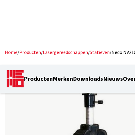
Home
/
Producten
/
Lasergereedschappen
/
Statieven
/
Nedo NV21
Producten
Merken
Downloads
Nieuws
Over