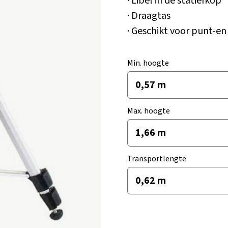
· Libel in de statiefkop
· Draagtas
· Geschikt voor punt-en 
Min. hoogte
Max. hoogte
Transportlengte