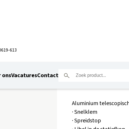
0619-613
Nedo NV
 ons
Vacatures
Contact
Aluminium telescopisch 
· Snelklem
· Spreidstop