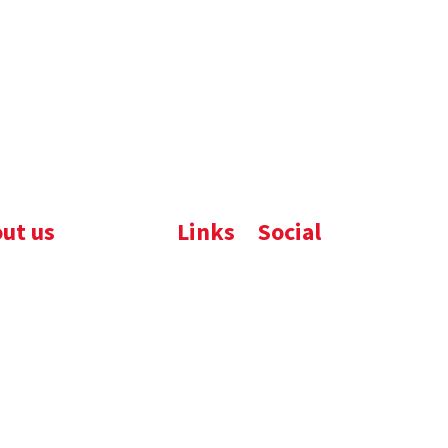
ut us
Links
Social
ijfsbrochure
Komelon
LinkedIn
uws
Nedo
nloads
atures
emene voorwaarden