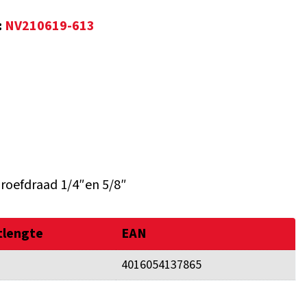
:
NV210619-613
hroefdraad 1/4″en 5/8″
tlengte
EAN
4016054137865