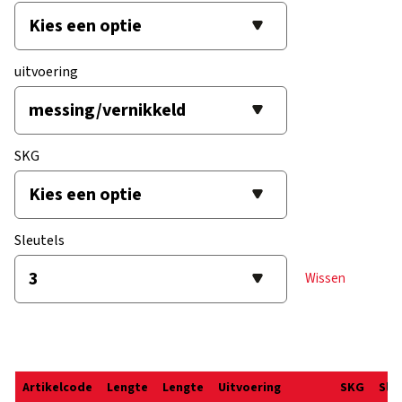
uitvoering
SKG
Sleutels
Wissen
Artikelcode
Lengte
Lengte
Uitvoering
SKG
Sle