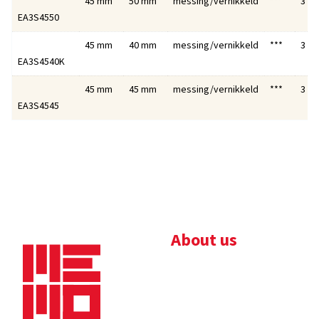
45 mm
50 mm
messing/vernikkeld
***
3
EA3S4550
45 mm
40 mm
messing/vernikkeld
***
3
EA3S4540K
45 mm
45 mm
messing/vernikkeld
***
3
EA3S4545
About us
Bedrijfsbrochure
Nieuws
Downloads