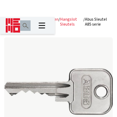
Home
/
Producten
/
Hangsloten
/
Hangslot
/
Abus Sleutel
Sleutels
A85 serie