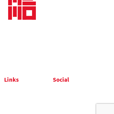
Bedrijfsbrochure
Nieuws
Downloads
Vacatures
Algemene
Maaskade 20, 5347 KD
voorwaarden
Oss
Tel.
+31 (0)412 632 032
E-mail
info@memo-oss.nl
K.v.K.: 16082740
Links
Social
Komelon
LinkedIn
Nedo