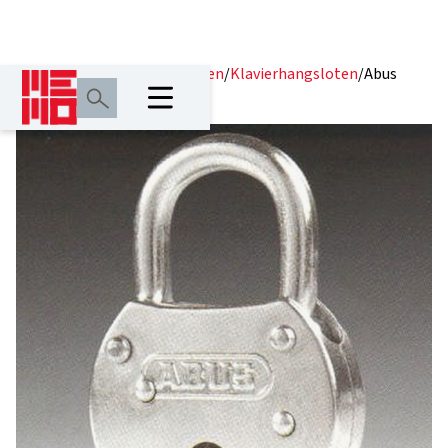
Home
/
Producten
/
Hangsloten
/
Klavierhangsloten
/
Abus