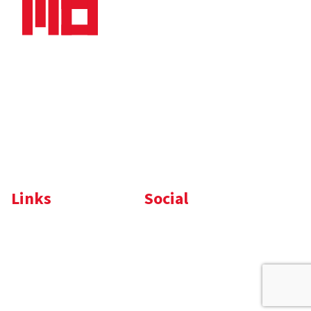
Nieuws
Downloads
Vacatures
Algemene
Maaskade 20, 5347 KD
voorwaarden
Oss
Tel.
+31 (0)412 632 032
E-mail
info@memo-oss.nl
K.v.K.: 16082740
Links
Social
Komelon
LinkedIn
Nedo