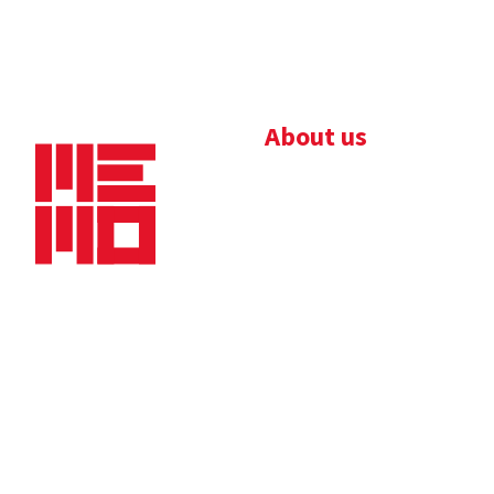
About us
Bedrijfsbrochure
Nieuws
Downloads
Vacatures
Algemene
Maaskade 20, 5347 KD
voorwaarden
Oss
Tel.
+31 (0)412 632 032
E-mail
info@memo-oss.nl
K.v.K.: 16082740