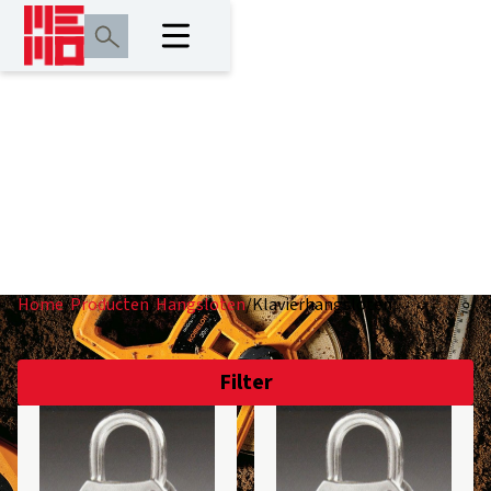
Klavierhangsloten
Home
/
Producten
/
Hangsloten
/
Klavierhangsloten
Filter