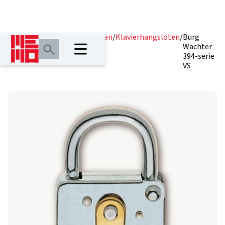
Home
/
Producten
/
Hangsloten
/
Klavierhangsloten
/
Burg
Wächter
394-serie
VS