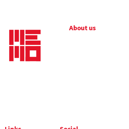
About us
Bedrijfsbrochure
Nieuws
Downloads
Vacatures
Algemene
Maaskade 20, 5347 KD
voorwaarden
Oss
Tel.
+31 (0)412 632 032
E-mail
info@memo-oss.nl
K.v.K.: 16082740