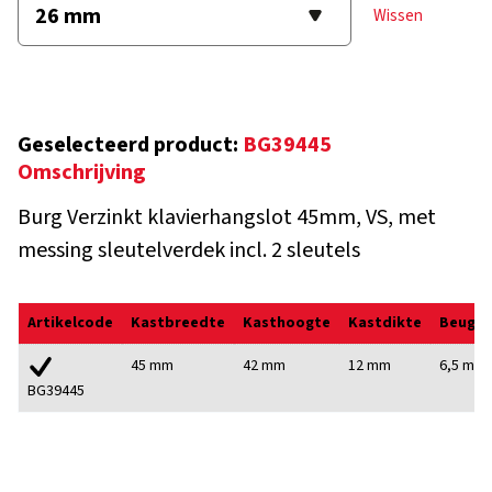
Wissen
Geselecteerd product:
BG39445
Omschrijving
Burg Verzinkt klavierhangslot 45mm, VS, met
messing sleutelverdek incl. 2 sleutels
Artikelcode
Kastbreedte
Kasthoogte
Kastdikte
Beugel
45 mm
42 mm
12 mm
6,5 mm
BG39445