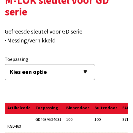
M-LOK sleutel voor GD
serie
Gefreesde sleutel voor GD serie
· Messing/vernikkeld
Toepassing
Artikelcode
Toepassing
Binnendoos
Buitendoos
EAN
GD463/GD4631
100
100
87166
KGD463