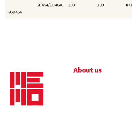
GD464/GD4640
100
100
87166
KGD464
About us
Bedrijfsbrochure
Nieuws
Downloads
Vacatures
Algemene
Maaskade 20, 5347 KD
voorwaarden
Oss