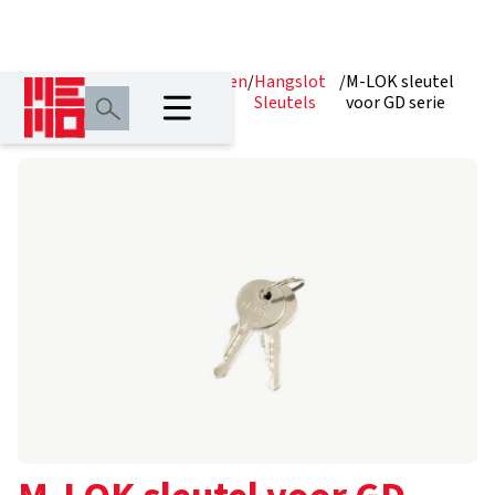
Home
/
Producten
/
Hangsloten
/
Hangslot
/
M-LOK sleutel
Sleutels
voor GD serie