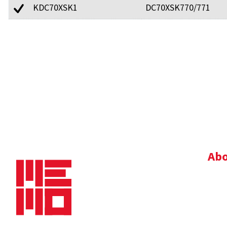
KDC70XSK1
DC70XSK770/771
Abo
Bedr
Nie
Dow
Vac