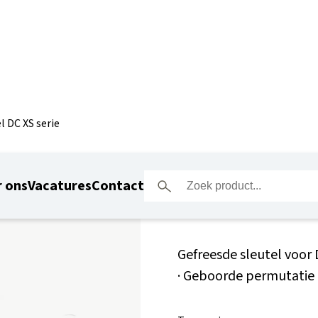
l DC XS serie
M-LOY sle
 ons
Vacatures
Contact
Gefreesde sleutel voor
· Geboorde permutatie