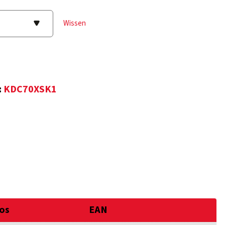
Wissen
:
KDC70XSK1
os
EAN