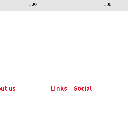
100
100
ut us
Links
Social
ijfsbrochure
Komelon
LinkedIn
uws
Nedo
nloads
atures