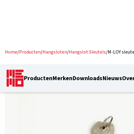
Home
/
Producten
/
Hangsloten
/
Hangslot Sleutels
/
M-LOY sleute
Producten
Merken
Downloads
Nieuws
Over