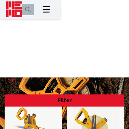
G
Home
/
G
Filter