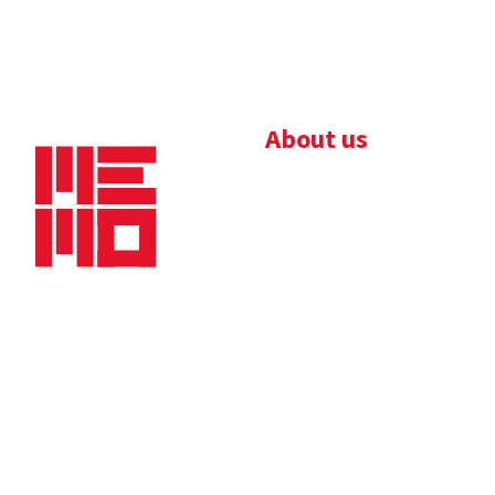
About us
Bedrijfsbrochure
Nieuws
Downloads
Vacatures
Algemene
Maaskade 20, 5347 KD
voorwaarden
Oss
Tel.
+31 (0)412 632 032
E-mail
info@memo-oss.nl
K.v.K.: 16082740