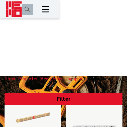
Duimstokken
Home
/
Producten
/
Meetgereedschappen
/
Duimstokken
Filter