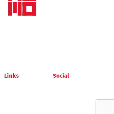
Nieuws
Downloads
Vacatures
Algemene
Maaskade 20, 5347 KD
voorwaarden
Oss
Tel.
+31 (0)412 632 032
E-mail
info@memo-oss.nl
K.v.K.: 16082740
Links
Social
Komelon
LinkedIn
Nedo