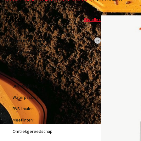
Filter
Wis alles
Meetgereedschappen
Meetbanden
Peillinten
Rolbandmaten
Duimstokken
Waterpassen
RVS linialen
Meetlinten
Omtrekgereedschap