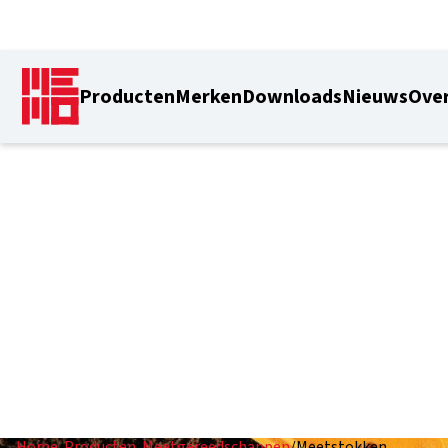
Producten
Merken
Downloads
Nieuws
Over
Meetstokken
Home
/
Producten
/
Meetgereedschappen
/
Meetstokken