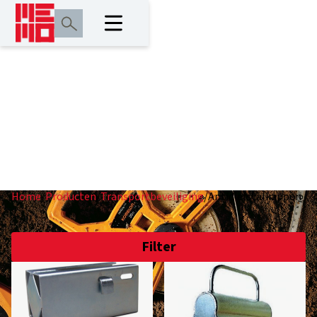
Antidiefstalkappen
Home
/
Producten
/
Transportbeveiliging
/
Antidiefstalkappen
Filter