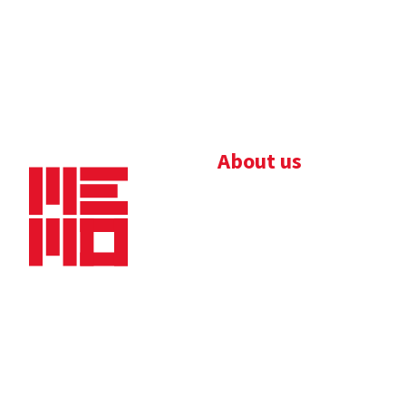
About us
Bedrijfsbrochure
Nieuws
Downloads
Vacatures
Algemene
Maaskade 20, 5347 KD
voorwaarden
Oss
Tel.
+31 (0)412 632 032
E-mail
info@memo-oss.nl