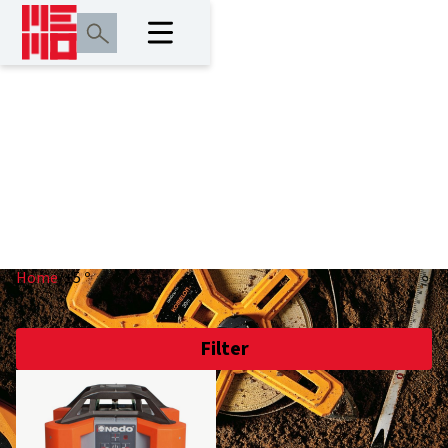
±5 º
Home
/
±5 º
Filter