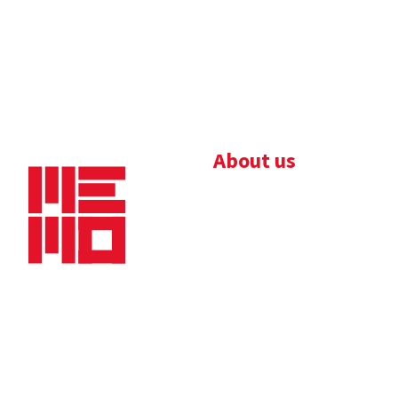
About us
Bedrijfsbrochure
Nieuws
Downloads
Vacatures
Algemene
Maaskade 20, 5347 KD
voorwaarden
Oss
Tel.
+31 (0)412 632 032
E-mail
info@memo-oss.nl