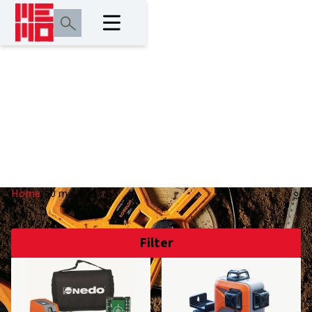
50 m
Home
/
50 m
Filter