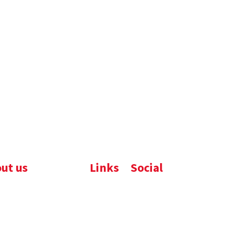
ut us
Links
Social
ijfsbrochure
Komelon
LinkedIn
uws
Nedo
nloads