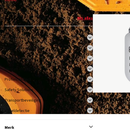
Filter
Wis alles
Meetgereedschappen
Lasergereedschappen
Hangsloten
Messen en zagen
Profielcilinders
Safety Solutions
Burg Wächter C
Transportbeveiliging
Kabeldetectie
Merk