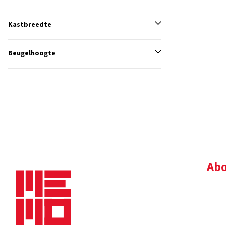
Kastbreedte
Beugelhoogte
Abo
Bedr
Nie
Dow