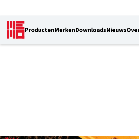
Producten
Merken
Downloads
Nieuws
Over
3,5 mm
Home
/
3,5 mm