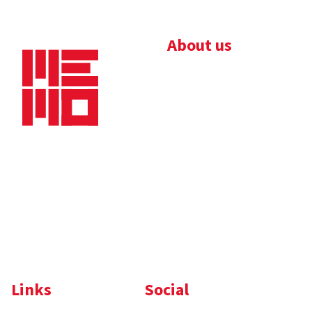
About us
Bedrijfsbrochure
Nieuws
Downloads
Vacatures
Algemene
Maaskade 20, 5347 KD
voorwaarden
Oss
Tel.
+31 (0)412 632 032
E-mail
info@memo-oss.nl
K.v.K.: 16082740
Links
Social