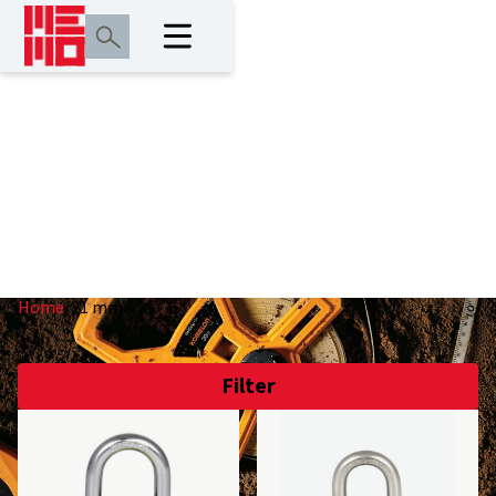
21 mm
Home
/
21 mm
Filter