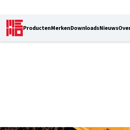
Producten
Merken
Downloads
Nieuws
Over
34 mm
Home
/
34 mm