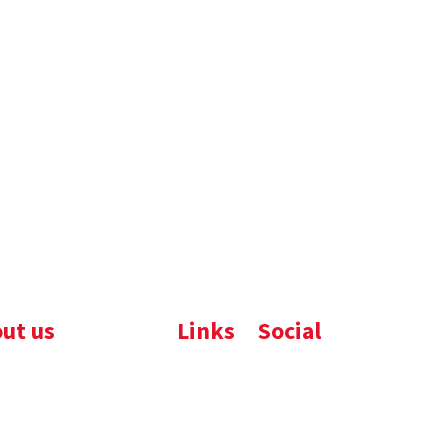
ut us
Links
Social
ijfsbrochure
Komelon
LinkedIn
uws
Nedo
nloads