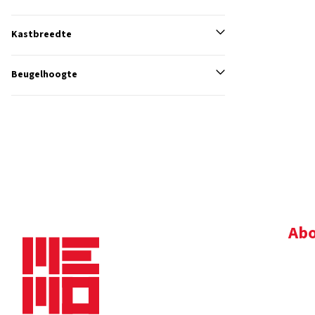
Kastbreedte
Beugelhoogte
Abo
Bedr
Nie
Dow