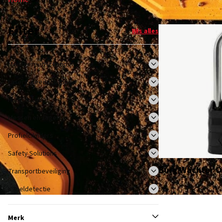
Filter
Wis alles
Meetgereedschappen
Lasergereedschappen
Hangsloten
Messen en zagen
Profielcilinders
Safety Solutions
Burg Wächter O
Transportbeveiliging
Kabeldetectie
Merk