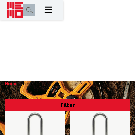
64 mm
Home
/
64 mm
Filter