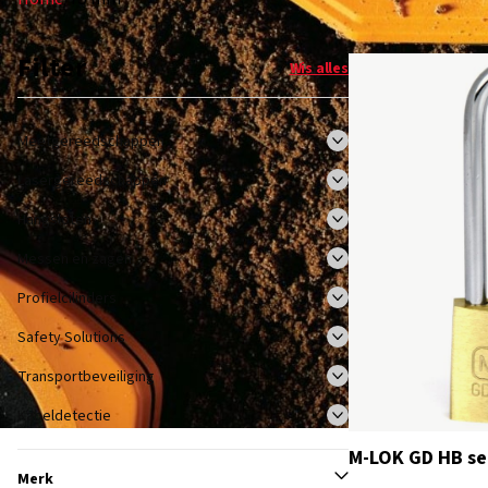
Filter
Wis alles
Meetgereedschappen
Lasergereedschappen
Hangsloten
Messen en zagen
Profielcilinders
Safety Solutions
Transportbeveiliging
Kabeldetectie
M-LOK GD HB se
Merk