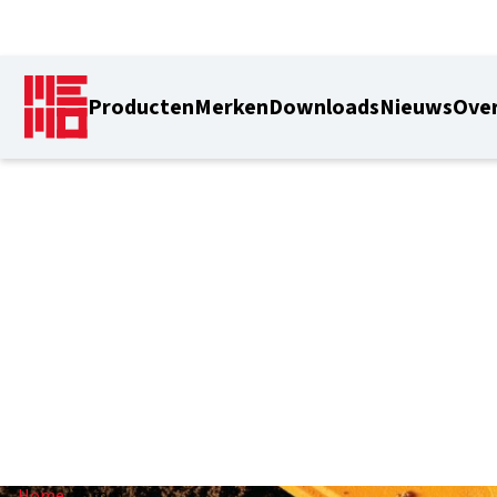
Producten
Merken
Downloads
Nieuws
Over
75 mm
Home
/
75 mm