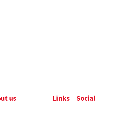
ut us
Links
Social
ijfsbrochure
Komelon
LinkedIn
uws
Nedo
nloads