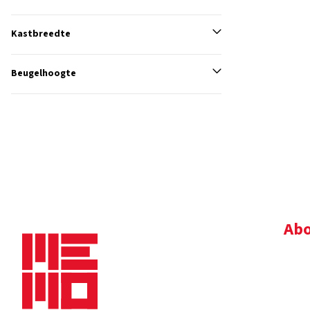
Kastbreedte
Beugelhoogte
Abo
Bedr
Nie
Dow