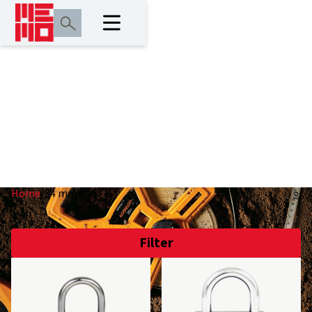
34 mm
Home
/
34 mm
Filter