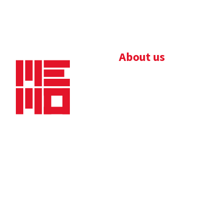
About us
Bedrijfsbrochure
Nieuws
Downloads
Vacatures
Algemene
Maaskade 20, 5347 KD
voorwaarden
Oss
Tel.
+31 (0)412 632 032
E-mail
info@memo-oss.nl
K.v.K.: 16082740