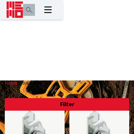
Horse-shoe clip
Home
/
Horse-shoe clip
Filter