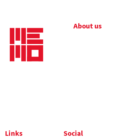
About us
Bedrijfsbrochure
Nieuws
Downloads
Vacatures
Algemene
Maaskade 20, 5347 KD
voorwaarden
Oss
Tel.
+31 (0)412 632 032
E-mail
info@memo-oss.nl
K.v.K.: 16082740
Links
Social