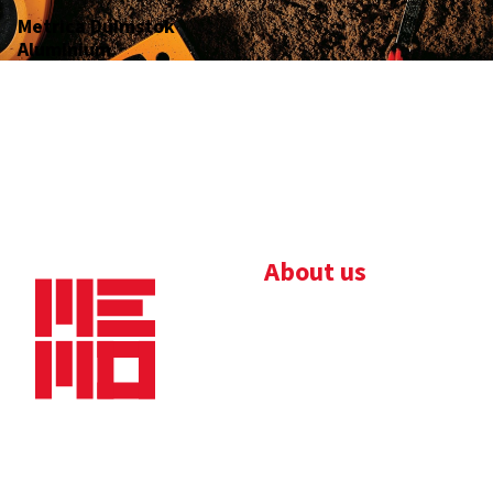
Metrica Duimstok
Aluminium
About us
Bedrijfsbrochure
Nieuws
Downloads
Vacatures
Algemene
Maaskade 20, 5347 KD
voorwaarden