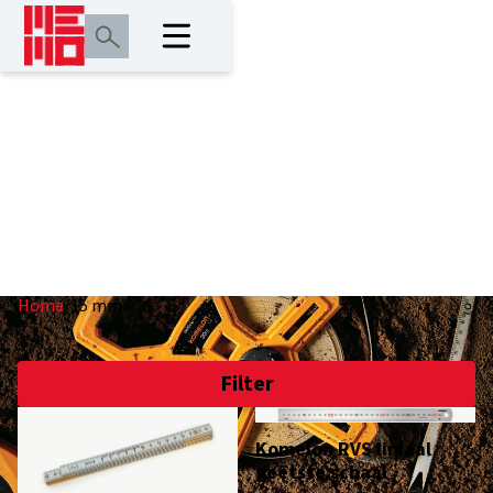
15 mm
Home
/
15 mm
Filter
Komelon RVS liniaal
geëtste schaal