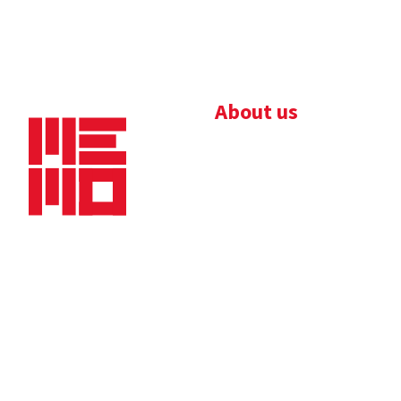
About us
Bedrijfsbrochure
Nieuws
Downloads
Vacatures
Algemene
Maaskade 20, 5347 KD
voorwaarden
Oss
Tel.
+31 (0)412 632 032
E-mail
info@memo-oss.nl
K.v.K.: 16082740