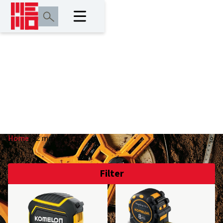
32 mm
Home
/
32 mm
Filter