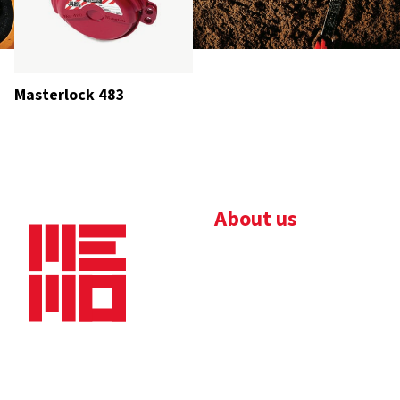
Masterlock 483
About us
Bedrijfsbrochure
Nieuws
Downloads
Vacatures
Algemene
Maaskade 20, 5347 KD
voorwaarden
Oss