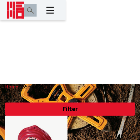
355 mm
Home
/
355 mm
Filter