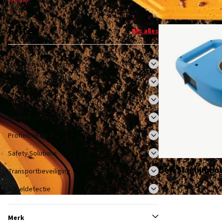
Filter
Wis alles
Meetgereedschappen
Lasergereedschappen
Hangsloten
Messen en zagen
Profielcilinders
Safety Solutions
Defi Slaglijnmo
Transportbeveiliging
Kabeldetectie
Merk