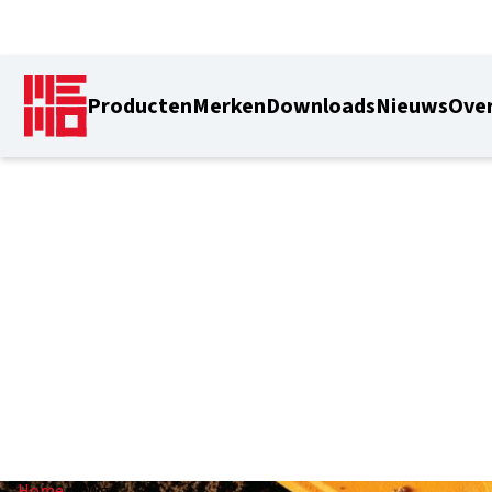
Producten
Merken
Downloads
Nieuws
Over
300 gr
Home
/
300 gr