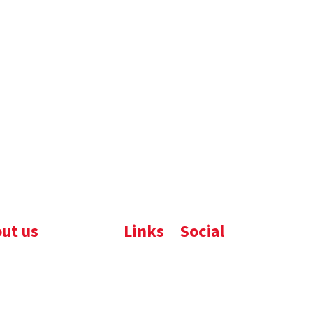
ut us
Links
Social
ijfsbrochure
Komelon
LinkedIn
uws
Nedo
nloads