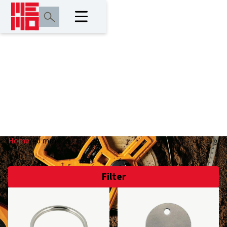
40 mm
Home
/
40 mm
Filter