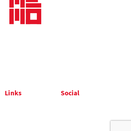
Bedrijfsbrochure
Nieuws
Downloads
Vacatures
Algemene
Maaskade 20, 5347 KD
voorwaarden
Oss
Tel.
+31 (0)412 632 032
E-mail
info@memo-oss.nl
K.v.K.: 16082740
Links
Social
Komelon
LinkedIn
Nedo