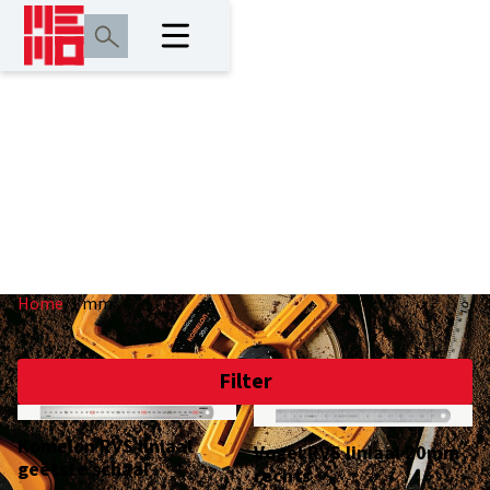
1 mm
Home
/
1 mm
Filter
Komelon RVS liniaal
Vogel RVS liniaal 20mm
geëtste schaal
rechts