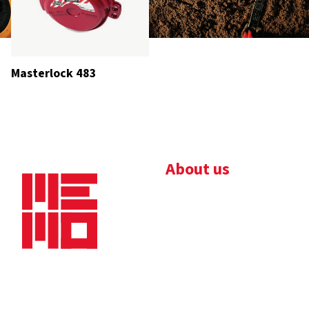
Masterlock 483
About us
Bedrijfsbrochure
Nieuws
Downloads
Vacatures
Algemene
Maaskade 20, 5347 KD
voorwaarden
Oss