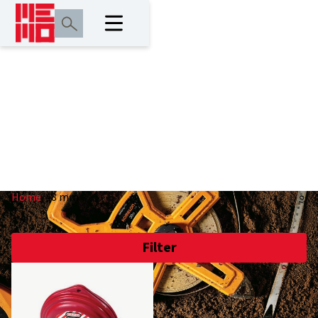
48 mm
Home
/
48 mm
Filter