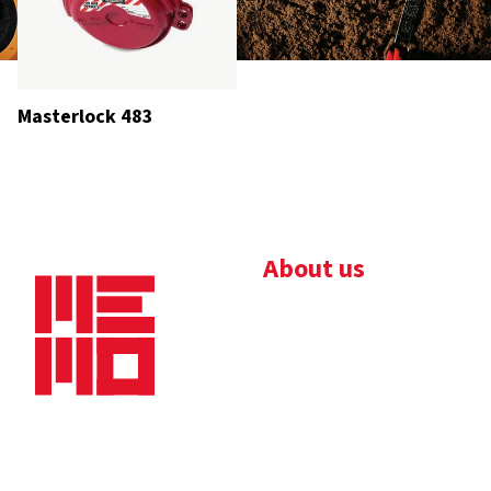
Masterlock 483
About us
Bedrijfsbrochure
Nieuws
Downloads
Vacatures
Algemene
Maaskade 20, 5347 KD
voorwaarden
Oss