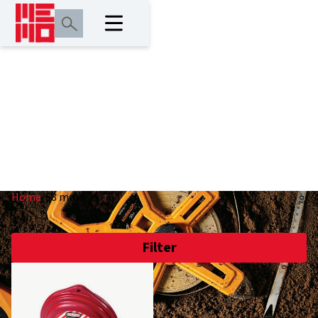
68 mm
Home
/
68 mm
Filter