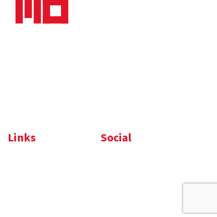
Nieuws
Downloads
Vacatures
Algemene
Maaskade 20, 5347 KD
voorwaarden
Oss
Tel.
+31 (0)412 632 032
E-mail
info@memo-oss.nl
K.v.K.: 16082740
Links
Social
Komelon
LinkedIn
Nedo