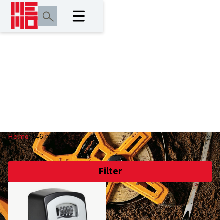
146 mm
Home
/
146 mm
Filter