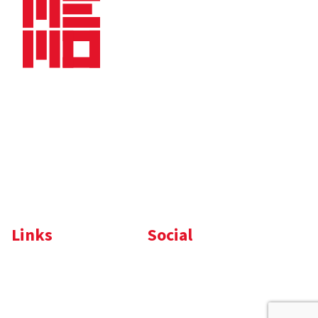
Bedrijfsbrochure
Nieuws
Downloads
Vacatures
Algemene
Maaskade 20, 5347 KD
voorwaarden
Oss
Tel.
+31 (0)412 632 032
E-mail
info@memo-oss.nl
K.v.K.: 16082740
Links
Social
Komelon
LinkedIn
Nedo