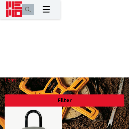
188 mm
Home
/
188 mm
Filter